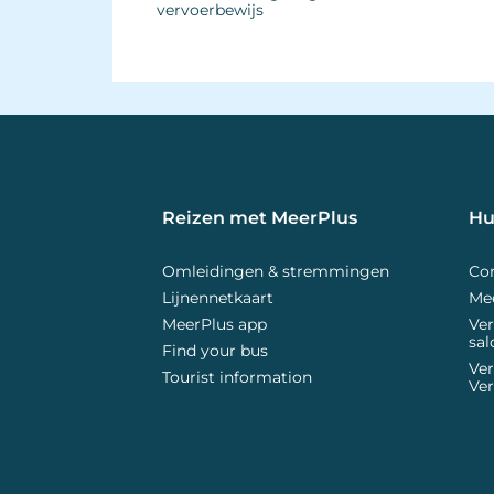
vervoerbewijs
Reizen met MeerPlus 
Hu
Omleidingen & stremmingen
Co
Lijnennetkaart
Mee
MeerPlus app
Ver
sal
Find your bus
Ve
Tourist information
Ver