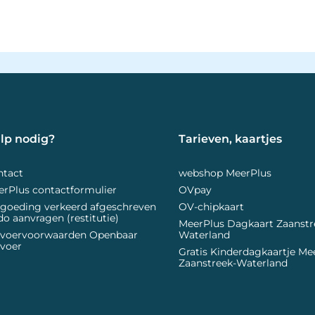
lp nodig? 
Tarieven, kaartjes 
ntact
webshop MeerPlus
rPlus contactformulier
OVpay
goeding verkeerd afgeschreven
OV-chipkaart
do aanvragen (restitutie)
MeerPlus Dagkaart Zaanstr
rvoervoorwaarden Openbaar
Waterland
voer
Gratis Kinderdagkaartje Me
Zaanstreek-Waterland