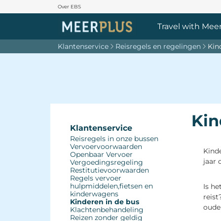
Over EBS
Travel with Meer
Klantenservice
Reisregels en regelingen
Kin
Kin
Klantenservice
Reisregels in onze bussen 
Vervoervoorwaarden 
Kinde
Openbaar Vervoer
jaar 
Vergoedingsregeling 
Restitutievoorwaarden 
Regels vervoer 
hulpmiddelen,fietsen en
Is he
kinderwagens
reist
Kinderen in de bus 
oude
Klachtenbehandeling 
Reizen zonder geldig 