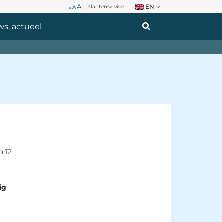
A
EN
Klantenservice 
A
A
s, actueel 
n 12
ig