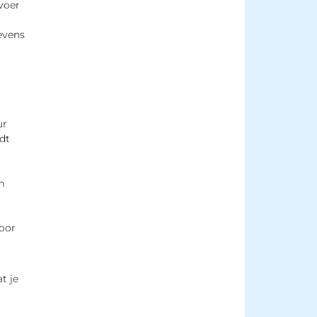
voer
evens
ur
dt
n
voor
 je 