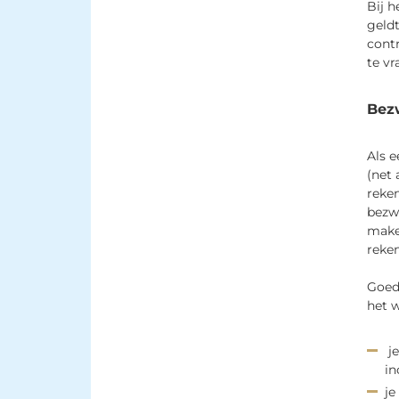
Bij h
geldt
contr
te vr
Bez
Als e
(net 
reken
bezwa
make
reke
Goed
het 
je
in
je