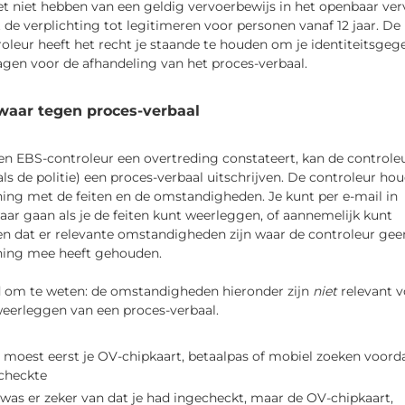
et niet hebben van een geldig vervoerbewijs in het openbaar ver
 de verplichting tot legitimeren voor personen vanaf 12 jaar. De
oleur heeft het recht je staande te houden om je identiteitsgeg
agen voor de afhandeling van het proces-verbaal.
waar tegen proces-verbaal
en EBS-controleur een overtreding constateert, kan de controle
als de politie) een proces-verbaal uitschrijven. De controleur hou
ing met de feiten en de omstandigheden. Je kunt per e-mail in
ar gaan als je de feiten kunt weerleggen, of aannemelijk kunt
n dat er relevante omstandigheden zijn waar de controleur gee
ning mee heeft gehouden.
 om te weten: de omstandigheden hieronder zijn
niet 
relevant 
weerleggen van een proces-verbaal.
 moest eerst je OV-chipkaart, betaalpas of mobiel zoeken voordat
checkte
 was er zeker van dat je had ingecheckt, maar de OV-chipkaart,