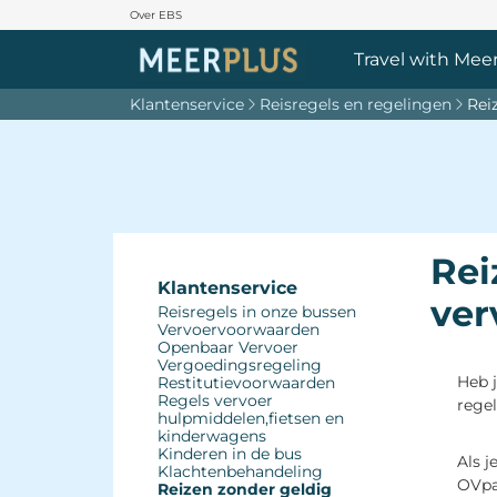
Over EBS
Travel with Meer
Klantenservice
Reisregels en regelingen
Rei
Rei
Klantenservice
ver
Reisregels in onze bussen 
Vervoervoorwaarden 
Openbaar Vervoer
Vergoedingsregeling 
Heb j
Restitutievoorwaarden 
Regels vervoer 
rege
hulpmiddelen,fietsen en
kinderwagens
Kinderen in de bus 
Als j
Klachtenbehandeling 
OVpay
Reizen zonder geldig 