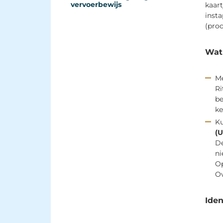
vervoerbewijs
kaart
insta
(proc
Wat 
M
Ri
be
ke
Ku
(U
De
ni
Op
Ov
Iden