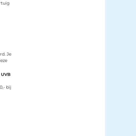
rtuig
. Je 
deze
n
UVB
,- bij