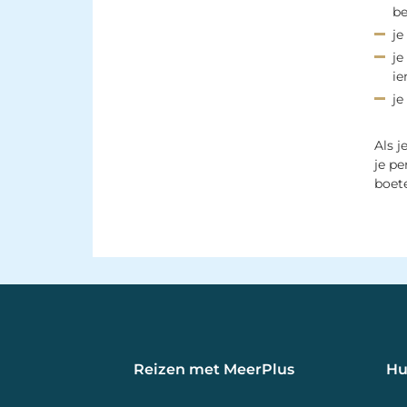
be
je
je
ie
je
Als j
je pe
boet
Reizen met MeerPlus 
Hu