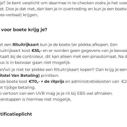
je? Je bent verplicht om daarmee in te checken zodra je het voe
pt. Doe je dat niet, dan ben je in overtreding en kun je een boete
es-verbaal) krijgen..
voor boete krijg je?
et een
Rituitrijkaart
kun je de boete ter plekke afkopen. Een 
tuitrijkaart kost
€55,-
en er worden geen gegevens van je bewaard
taalt bij de controleur, dit kan alleen met een pinautomaat. Na 
us is in bezwaar gaan
niet
mogelijk.
n/wil je niet ter plekke een Rituitrijkaart kopen? Dan krijg je ee
itstel Van Betaling)
printbon.
ze boete kost 
€70,- + de ritprijs
en administratiekosten van
€20
et tijdige betaling.
 vertoon van een UVB mag je je rit bij EBS wel afmaken. 
erstappen is hiermee niet mogelijk.
tificatieplicht