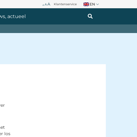
A
EN
Klantenservice 
A
A
s, actueel 
ver
met
r los