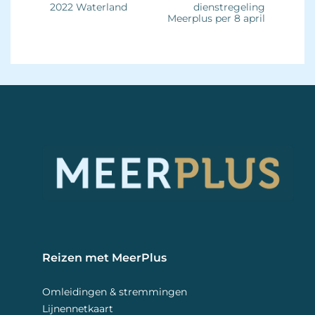
2022 Waterland
dienstregeling
Meerplus per 8 april
Reizen met MeerPlus 
Omleidingen & stremmingen
Lijnennetkaart