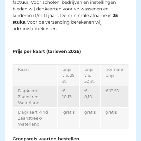
factuur. Voor scholen, bedrijven en instellingen
bieden wij dagkaarten voor volwassenen en
kinderen (t/m 11 jaar). De minimale afname is
25
stuks
. Voor de verzending berekenen wij
administratiekosten.
Prijs per kaart (
tarieven 2026)
Kaart
prijs
prijs
normale
v.a. 25
v.a.
prijs
st.
50 st.
Dagkaart
€
€
€ 13,50
Zaanstreek-
10,13
8,10
Waterland
Dagkaart Kind
gratis
gratis
gratis
Zaanstreek-
Waterland
Groepsreis kaarten bestellen