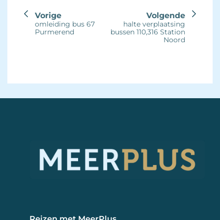
Vorige
Volgende
omleiding bus 67
halte verplaatsing
Purmerend
bussen 110,316 Station
Noord
Reizen met MeerPlus 